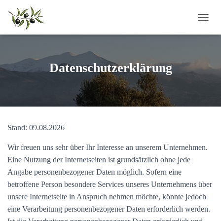
N
A
V
I
G
Datenschutzerklärung
A
T
I
O
N
U
Stand: 09.08.2026
M
S
C
Wir freuen uns sehr über Ihr Interesse an unserem Unternehmen.
H
Eine Nutzung der Internetseiten ist grundsätzlich ohne jede
A
Angabe personenbezogener Daten möglich. Sofern eine
L
betroffene Person besondere Services unseres Unternehmens über
T
E
unsere Internetseite in Anspruch nehmen möchte, könnte jedoch
N
eine Verarbeitung personenbezogener Daten erforderlich werden.